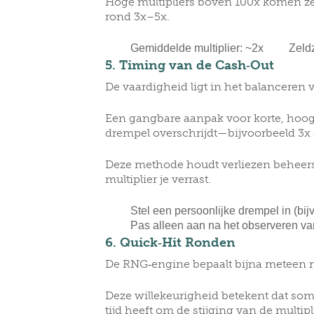
Hoge multipliers boven 100x komen zel
rond 3x–5x.
Gemiddelde multiplier: ~2x
Zeld
5. Timing van de Cash‑Out
De vaardigheid ligt in het balanceren va
Een gangbare aanpak voor korte, hoog
drempel overschrijdt—bijvoorbeeld 3x
Deze methode houdt verliezen beheersb
multiplier je verrast.
Stel een persoonlijke drempel in (bij
Pas alleen aan na het observeren va
6. Quick‑Hit Ronden
De RNG‑engine bepaalt bijna meteen na
Deze willekeurigheid betekent dat so
tijd heeft om de stijging van de multipli