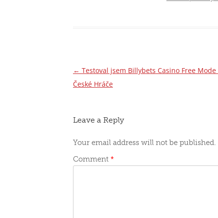
←
Testoval jsem Billybets Casino Free Mod
Post
České Hráče
navigation
Leave a Reply
Your email address will not be published.
Comment
*