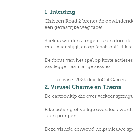
CLUBS/SOCIETIES
VOTIN
1. Inleiding
Chicken Road 2 brengt de opwindende c
een gevaarlijke weg racet.
Spelers worden aangetrokken door de r
multiplier stijgt, en op “cash out” klik
De focus van het spel op korte actiese
vastleggen aan lange sessies.
Release: 2024 door InOut Games
2. Visueel Charme en Thema
De cartoonkip die over verkeer springt
Elke botsing of veilige oversteek wor
laten pompen.
Deze visuele eenvoud helpt nieuwe spele