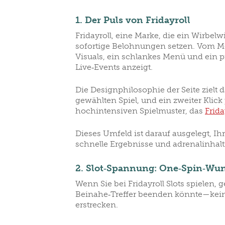
CLUBS/SOCIETIES
VOTIN
1. Der Puls von Fridayroll
Fridayroll, eine Marke, die ein Wirbel
sofortige Belohnungen setzen. Vom Mo
Visuals, ein schlankes Menü und ein 
Live‑Events anzeigt.
Die Designphilosophie der Seite zielt
gewählten Spiel, und ein zweiter Klick p
hochintensiven Spielmuster, das
Frida
Dieses Umfeld ist darauf ausgelegt, I
schnelle Ergebnisse und adrenalinhalt
2. Slot‑Spannung: One‑Spin‑Wu
Wenn Sie bei Fridayroll Slots spielen
Beinahe‑Treffer beenden könnte—kein
erstrecken.