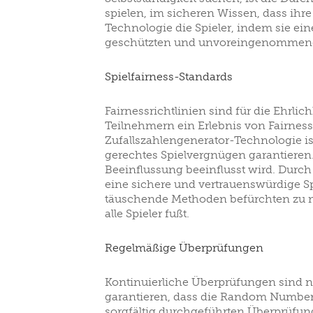
spielen, im sicheren Wissen, dass ihr
Technologie die Spieler, indem sie ei
geschützten und unvoreingenommenen 
Spielfairness-Standards
Fairnessrichtlinien sind für die Ehrli
Teilnehmern ein Erlebnis von Fairness u
Zufallszahlengenerator-Technologie is
gerechtes Spielvergnügen garantieren
Beeinflussung beeinflusst wird. Durch
eine sichere und vertrauenswürdige Sp
täuschende Methoden befürchten zu mü
alle Spieler fußt.
Regelmäßige Überprüfungen
Kontinuierliche Überprüfungen sind n
garantieren, dass die Random Number 
sorgfältig durchgeführten Überprüfung