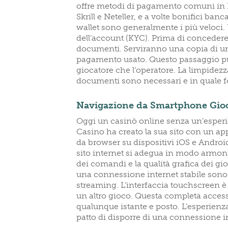
offre metodi di pagamento comuni in Ita
Skrill e Neteller, e a volte bonifici ba
wallet sono generalmente i più veloci.
dell’account (KYC). Prima di concedere
documenti. Serviranno una copia di un
pagamento usato. Questo passaggio può 
giocatore che l’operatore. La limpidezz
documenti sono necessari e in quale fo
Navigazione da Smartphone Gioca
Oggi un casinò online senza un’esperien
Casino ha creato la sua sito con un appr
da browser su dispositivi iOS e Android,
sito internet si adegua in modo armoni
dei comandi e la qualità grafica dei gio
una connessione internet stabile sono a
streaming. L’interfaccia touchscreen è
un altro gioco. Questa completa accessib
qualunque istante e posto. L’esperienz
patto di disporre di una connessione in