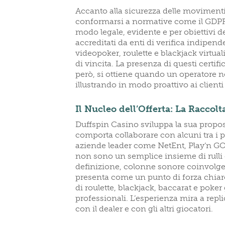
Accanto alla sicurezza delle movimenti,
conformarsi a normative come il GDPR. Q
modo legale, evidente e per obiettivi de
accreditati da enti di verifica indipen
videopoker, roulette e blackjack virtua
di vincita. La presenza di questi certific
però, si ottiene quando un operatore no
illustrando in modo proattivo ai clienti l
Il Nucleo dell’Offerta: La Raccolt
Duffspin Casino sviluppa la sua propost
comporta collaborare con alcuni tra i pi
aziende leader come NetEnt, Play’n GO, 
non sono un semplice insieme di rulli e
definizione, colonne sonore coinvolgen
presenta come un punto di forza chiaro.
di roulette, blackjack, baccarat e poker
professionali. L’esperienza mira a replic
con il dealer e con gli altri giocatori.