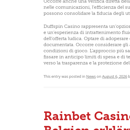
Occorre anche una verifica diretta del
nelle comunicazioni, l’efficienza del s
possono consolidare la fiducia degli ut
Duffspin Casino rappresenta un’opzione
e un’esperienza di intrattenimento fluid
dell’offerta ludica. Optare di adopera
documentata. Occorre considerare gli as
condizioni di gioco. L’approccio più s
fissare in anticipo limiti di spesa e d
verso la trasparenza e la protezione del
This entry was posted in
News
on
August 6, 2026
Rainbet Casin