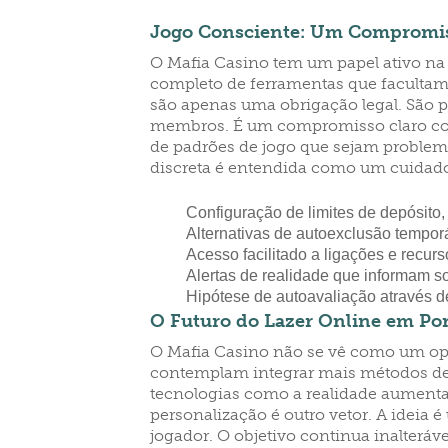
Jogo Consciente: Um Compromis
O Mafia Casino tem um papel ativo na
completo de ferramentas que facultam 
são apenas uma obrigação legal. São p
membros. É um compromisso claro com a
de padrões de jogo que sejam problemá
discreta é entendida como um cuidado,
Configuração de limites de depósito
Alternativas de autoexclusão temporá
Acesso facilitado a ligações e recur
Alertas de realidade que informam so
Hipótese de autoavaliação através d
O Futuro do Lazer Online em Por
O Mafia Casino não se vê como um ope
contemplam integrar mais métodos de 
tecnologias como a realidade aumenta
personalização é outro vetor. A ideia é
jogador. O objetivo continua inalteráv