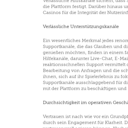
Verlässliche Hilfskanäle sichern, dass
die Plattform festigt. Darüber hinaus
Casinos für die Integrität der Nutzeri
Verlässliche Unterstützungskanäle
Ein wesentliches Merkmal jedes renomm
Supportkanäle, die das Glauben und die
genießen möchten, finden in einem f
Hilfekanäle, darunter Live-Chat, E-Ma
reaktionsschnellen Support vermittelt
Bearbeitung von Anfragen und die sch
ihnen, sich auf ihr Spielerlebnis zu f
Supportkanäle ausschlaggebend für die
mit der Plattform zu beschäftigen und
Durchsichtigkeit im operativen Geschä
Vertrauen ist nach wie vor ein Grundp
durch sein Engagement für Klarheit. D