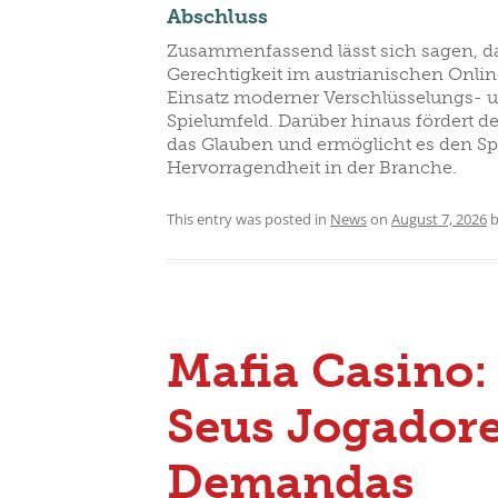
Abschluss
Zusammenfassend lässt sich sagen, da
Gerechtigkeit im austrianischen Onlin
Einsatz moderner Verschlüsselungs- un
Spielumfeld. Darüber hinaus fördert d
das Glauben und ermöglicht es den Spi
Hervorragendheit in der Branche.
This entry was posted in
News
on
August 7, 2026
Mafia Casino:
Seus Jogadore
Demandas