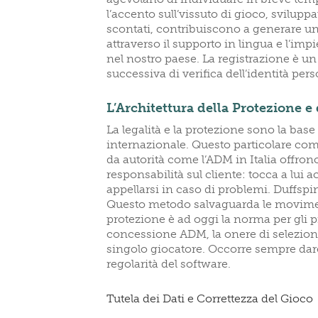
l’accento sull’vissuto di gioco, svilupp
scontati, contribuiscono a generare un
attraverso il supporto in lingua e l’i
nel nostro paese. La registrazione è u
successiva di verifica dell’identità pe
L’Architettura della Protezione e
La legalità e la protezione sono la bas
internazionale. Questo particolare comp
da autorità come l’ADM in Italia offron
responsabilità sul cliente: tocca a lui a
appellarsi in caso di problemi. Duffspi
Questo metodo salvaguarda le movimenti d
protezione è ad oggi la norma per gli p
concessione ADM, la onere di selezion
singolo giocatore. Occorre sempre dare la
regolarità del software.
Tutela dei Dati e Correttezza del Gioco