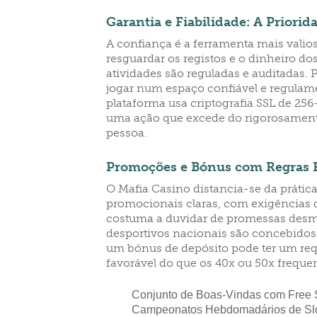
Garantia e Fiabilidade: A Priori
A confiança é a ferramenta mais val
resguardar os registos e o dinheiro do
atividades são reguladas e auditadas. 
jogar num espaço confiável e regulame
plataforma usa criptografia SSL de 25
uma ação que excede do rigorosament
pessoa.
Promoções e Bónus com Regras E
O Mafia Casino distancia-se da prátic
promocionais claras, com exigências de
costuma a duvidar de promessas desme
desportivos nacionais são concebidos p
um bónus de depósito pode ter um requi
favorável do que os 40x ou 50x freque
Conjunto de Boas-Vindas com Free S
Campeonatos Hebdomadários de Slots