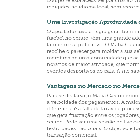
O suporte está acessível por chat ao v
redigidos no idioma local, sem recorre
Uma Investigação Aprofundada d
O apostador luso é, regra geral, bem i
futebol no centro, têm uma grande ade
também é significativo. O Mafia Casi
recolhe o parecer para moldar a sua se
membros de uma comunidade que se per
horários de maior atividade, que norma
eventos desportivos do país. A site sab
Vantagens no Mercado no Merca
Para se destacar, o Mafia Casino cri
a velocidade dos pagamentos. A maior
diferencial é a falta de taxas de proc
que gera frustração entre os jogadore
online. Pode ser uma sessão de live
festividades nacionais. O objetivo é
transação comercial.