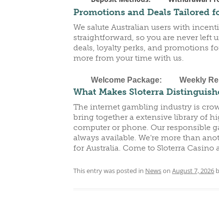
Promotions and Deals Tailored f
We salute Australian users with incen
straightforward, so you are never left
deals, loyalty perks, and promotions f
more from your time with us.
Welcome Package:
Weekly Re
What Makes Sloterra Distinguishes
The internet gambling industry is crow
bring together a extensive library of 
computer or phone. Our responsible ga
always available. We’re more than an
for Australia. Come to Sloterra Casi
This entry was posted in
News
on
August 7, 2026