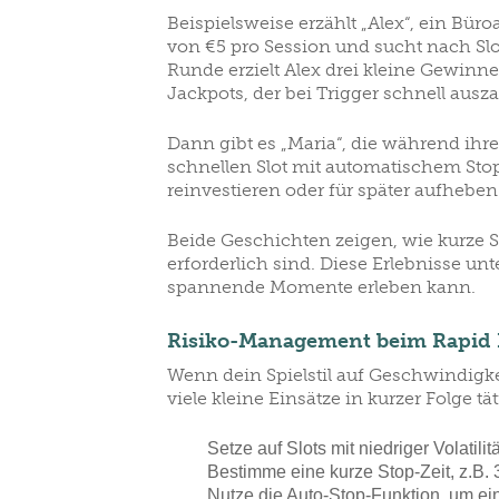
Beispielsweise erzählt „Alex“, ein Büro
CLUBS/SOCIETIES
VOTIN
von €5 pro Session und sucht nach Slot
Runde erzielt Alex drei kleine Gewinne
Jackpots, der bei Trigger schnell ausza
Dann gibt es „Maria“, die während ihre
schnellen Slot mit automatischem Sto
reinvestieren oder für später aufheben
Beide Geschichten zeigen, wie kurze 
erforderlich sind. Diese Erlebnisse u
spannende Momente erleben kann.
Risiko-Management beim Rapid P
Wenn dein Spielstil auf Geschwindigke
viele kleine Einsätze in kurzer Folge 
Setze auf Slots mit niedriger Volatili
Bestimme eine kurze Stop‑Zeit, z.B
Nutze die Auto‑Stop‑Funktion, um ei