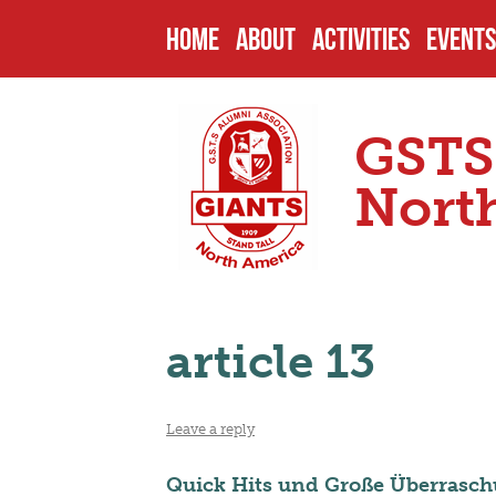
HOME
ABOUT
ACTIVITIES
EVENTS
HISTORY
PAST PROJECTS
UPCOM
GSTS
ENDOWMENTS
CURRENT PROJECT
PAST 
Nort
SCHOOL
FUTURE PROJECTS
CAMPU
article 13
HEADMASTERS
SCHOLARSHIPS
OTHER
Leave a reply
SENIOR PREFECTS
NOMIN
Quick Hits und Große Überrasch