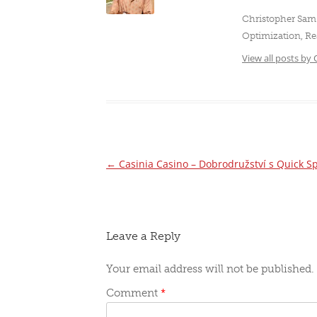
Christopher Sam 
Optimization, Re
View all posts by
←
Casinia Casino – Dobrodružství s Quick S
Post
navigation
Leave a Reply
Your email address will not be published.
Comment
*