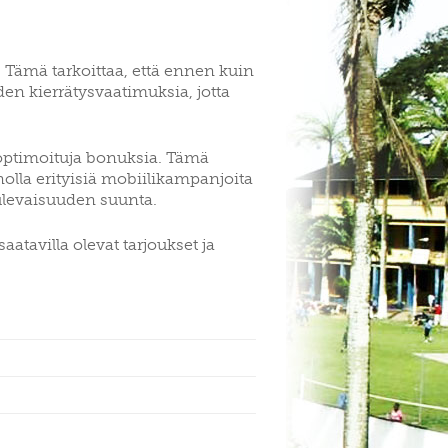
. Tämä tarkoittaa, että ennen kuin
iden kierrätysvaatimuksia, jotta
ioptimoituja bonuksia. Tämä
inolla erityisiä mobiilikampanjoita
tulevaisuuden suunta.
atavilla olevat tarjoukset ja