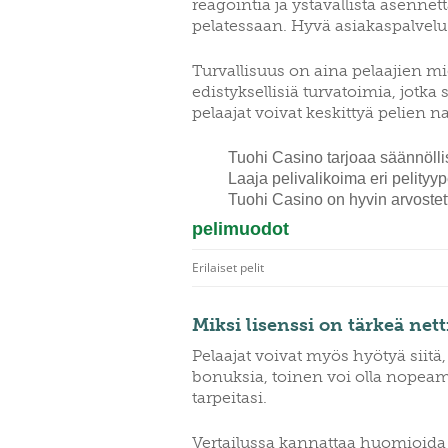
reagointia ja ystävällistä asennet
pelatessaan. Hyvä asiakaspalvelu 
Turvallisuus on aina pelaajien mi
edistyksellisiä turvatoimia, jotka
pelaajat voivat keskittyä pelien 
Tuohi Casino tarjoaa säännöllis
Laaja pelivalikoima eri pelityyp
Tuohi Casino on hyvin arvoste
pelimuodot
Erilaiset pelit
Miksi lisenssi on tärkeä nett
Pelaajat voivat myös hyötyä siitä,
bonuksia, toinen voi olla nopeamp
tarpeitasi.
Vertailussa kannattaa huomioida 