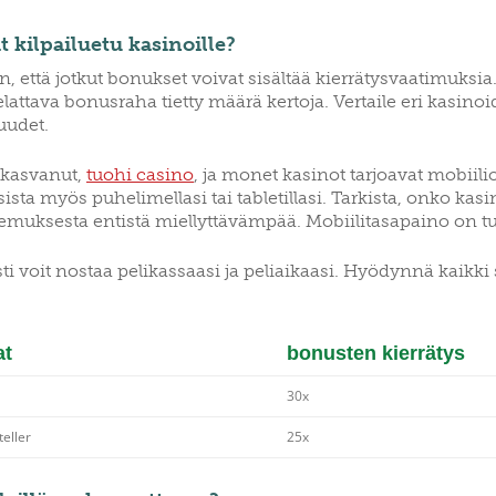
 kilpailuetu kasinoille?
 että jotkut bonukset voivat sisältää kierrätysvaatimuksia
elattava bonusraha tietty määrä kertoja. Vertaile eri kasino
uudet.
 kasvanut,
tuohi casino
, ja monet kasinot tarjoavat mobiil
sista myös puhelimellasi tai tabletillasi. Tarkista, onko kas
okemuksesta entistä miellyttävämpää. Mobiilitasapaino on 
 voit nostaa pelikassaasi ja peliaikaasi. Hyödynnä kaikki sa
at
bonusten kierrätys
30x
eller
25x