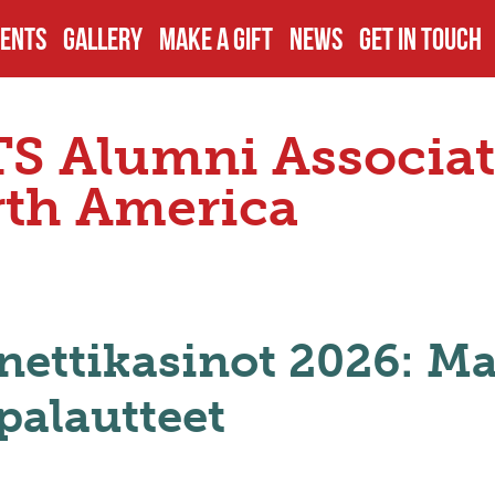
ENTS
GALLERY
MAKE A GIFT
NEWS
GET IN TOUCH
TS
PCOMING EVENTS
DISCLOSURES
EXECUTIVES
S Alumni Associat
JECTS
AST EVENTS
PAY YOUR DUES
BOARD OF TR
th America
ECTS
AMPUS VISITS
OTHER DONATIONS
PAST OFFICIA
 nettikasinot 2026: M
S
THER EVENTS
FUNDRAISING
COMMITTEES
 palautteet
OMINATIONS
ALUMNI GIVING