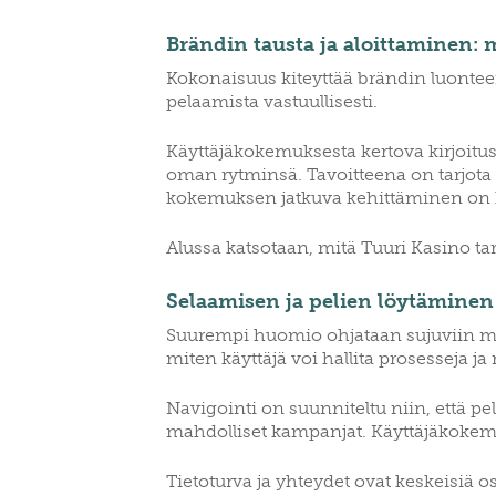
CLUBS/SOCIETIES
VOTIN
Brändin tausta ja aloittaminen: m
Kokonaisuus kiteyttää brändin luonte
pelaamista vastuullisesti.
Käyttäjäkokemuksesta kertova kirjoitus 
oman rytminsä. Tavoitteena on tarjota 
kokemuksen jatkuva kehittäminen on k
Alussa katsotaan, mitä Tuuri Kasino tarj
Selaamisen ja pelien löytämine
Suurempi huomio ohjataan sujuviin mak
miten käyttäjä voi hallita prosesseja j
Navigointi on suunniteltu niin, että pela
mahdolliset kampanjat. Käyttäjäkokemus 
Tietoturva ja yhteydet ovat keskeisiä os