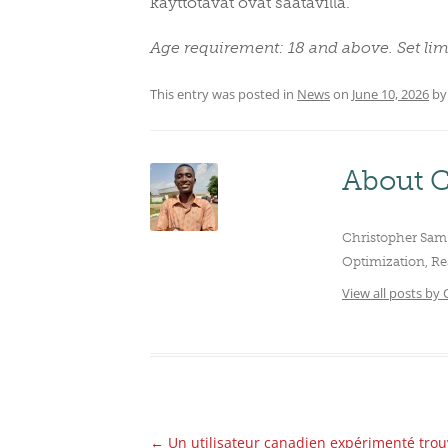
käyttötavat ovat saatavilla.
Age requirement: 18 and above. Set lim
This entry was posted in
News
on
June 10, 2026
b
About C
Christopher Sam 
Optimization, Re
View all posts by
←
Un utilisateur canadien expérimenté trouv