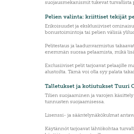
suojausmekanismit tukevat turvallista 
Pelien valinta: kriittiset tekijä
Erikoisuudet ja eksklusiiviset ominaisuu
bonustoimintoja tai pelien välisiä ylil
Pelitestaus ja laadunvarmistus takaav
enemmän suoraa pelaamista, mikä lisä
Exclusiiviset pelit tarjoavat pelaajille 
alustoilta. Tämä voi olla syy palata ta
Talletukset ja kotiutukset Tuuri 
Tilien suojaaminen ja varojen käsittel
tunnusten suojaamisessa.
Lisenssi- ja sääntelynäkökulmat antavat 
Käytännöt tarjoavat lähtökohtaa turvall